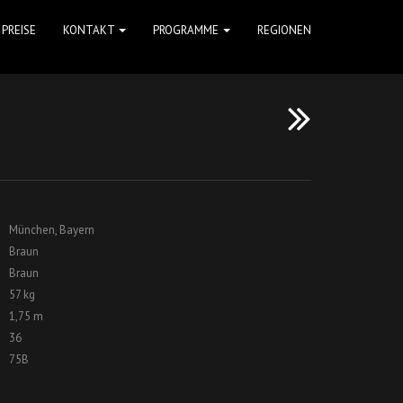
PREISE
KONTAKT
PROGRAMME
REGIONEN
München, Bayern
Braun
Braun
57 kg
1,75 m
36
75B