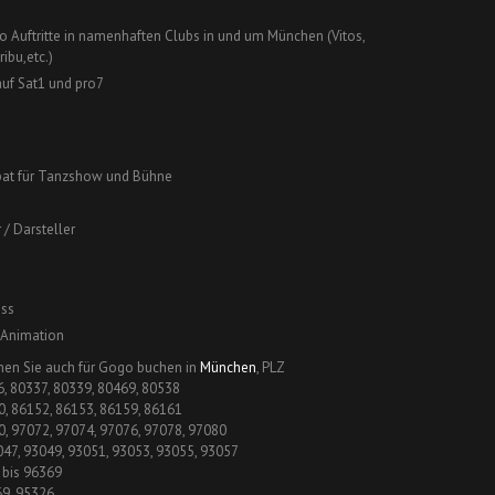
o Auftritte in namenhaften Clubs in und um München (Vitos,
ribu,etc.)
auf Sat1 und pro7
obat für Tanzshow und Bühne
 / Darsteller
ss
 Animation
nen Sie auch für Gogo buchen in
München
, PLZ
, 80337, 80339, 80469, 80538
0, 86152, 86153, 86159, 86161
0, 97072, 97074, 97076, 97078, 97080
047, 93049, 93051, 93053, 93055, 93057
 bis 96369
69, 95326