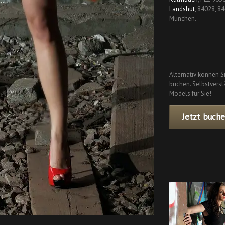
Landshut
, 84028, 8
München.
Alternativ können S
buchen. Selbstverstä
Models für Sie!
Jetzt buche