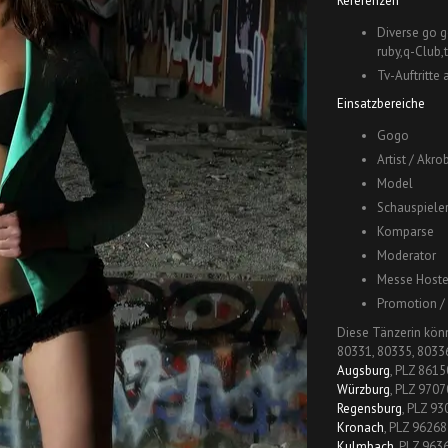
Referenzen
Diverse go g
ruby,q-Club,t
Tv-Auftritte 
Einsatzbereiche
Gogo
Artist / Akr
Model
Schauspieler
Komparse
Moderator
Messe Hoste
Promotion /
Diese Tänzerin kön
80331, 80335, 80336
Augsburg
, PLZ 8615
Würzburg
, PLZ 9707
Regensburg
, PLZ 93
Kronach
, PLZ 96268
Kulmbach
, PLZ 963