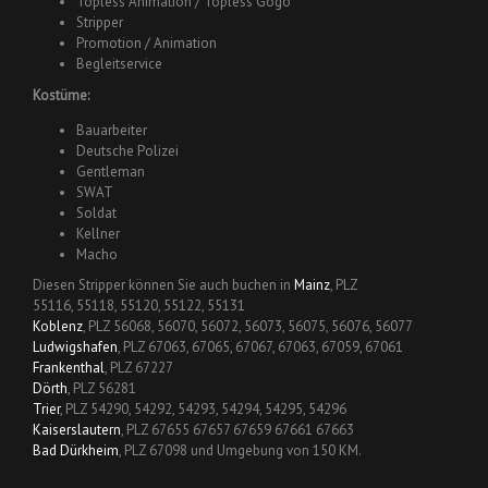
Topless Animation / Topless Gogo
Stripper
Promotion / Animation
Begleitservice
Kostüme:
Bauarbeiter
Deutsche Polizei
Gentleman
SWAT
Soldat
Kellner
Macho
Diesen Stripper können Sie auch buchen in
Mainz
, PLZ
55116, 55118, 55120, 55122, 55131
Koblenz
, PLZ 56068, 56070, 56072, 56073, 56075, 56076, 56077
Ludwigshafen
, PLZ 67063, 67065, 67067, 67063, 67059, 67061
Frankenthal
, PLZ 67227
Dörth
, PLZ 56281
Trier
, PLZ 54290, 54292, 54293, 54294, 54295, 54296
Kaiserslautern
, PLZ 67655 67657 67659 67661 67663
Bad Dürkheim
, PLZ 67098 und Umgebung von 150 KM.