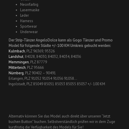
Neonfarbig
Lasermaske
Leder
Harness
Sportwear
Underwear
Der Strip-Tänzer AngeloDolce kann als Gogo Tänzer und Promo
Model für folgende Städte +/- 100 KM Umkreis gebucht werden:
Kulmbach
, PLZ 96369, 95326
Landshut
, 84028, 84030, 84032, 84034, 84036
Memmingen
, PLZ 87779
Mitterteich
, PLZ 95666
Nürnberg
, PLZ 90402 – 90491
Erlangen, PLZ 91052 91054 91056 91058…
Ingolstadt, PLZ 85049 85051 85053 85055 85057 +/- 100 KM
Alternativ können Sie das Model auch direkt über unseren “Jetzt
buchen Button” buchen. Selbstverständlich prüfen wir in dem Zuge
kurzfristig die Verfügbarkeit des Models für Sie!