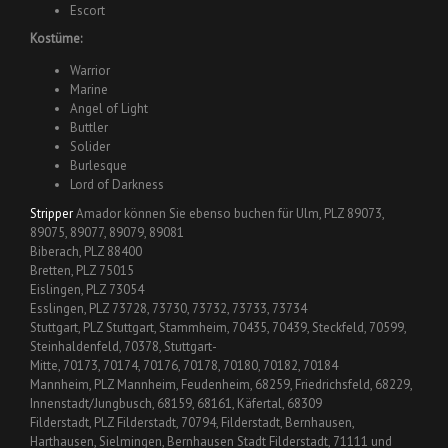
Escort
Kostüme:
Warrior
Marine
Angel of Light
Buttler
Solider
Burlesque
Lord of Darkness
Stripper
Amador können Sie ebenso buchen für Ulm, PLZ 89073,
89075, 89077, 89079, 89081
Biberach, PLZ 88400
Bretten, PLZ 75015
Eislingen, PLZ 73054
Esslingen, PLZ 73728, 73730, 73732, 73733, 73734
Stuttgart, PLZ Stuttgart, Stammheim, 70435, 70439, Steckfeld, 70599,
Steinhaldenfeld, 70378, Stuttgart-
Mitte, 70173, 70174, 70176, 70178, 70180, 70182, 70184
Mannheim, PLZ Mannheim, Feudenheim, 68259, Friedrichsfeld, 68229,
Innenstadt/Jungbusch, 68159, 68161, Käfertal, 68309
Filderstadt, PLZ Filderstadt, 70794, Filderstadt, Bernhausen,
Harthausen, Sielmingen, Bernhausen Stadt Filderstadt, 71111 und