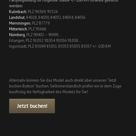
Partybegleitung für folgende Städte +/- 100 KM Umkreis gebucht
werden:
Kulmbach
, PLZ 96369, 95326
Landshut
, 84028, 84030, 84032, 84034, 84036
Memmingen
, PLZ 87779
Mitterteich
, PLZ 95666
Nürnberg
, PLZ 90402 – 90491
Erlangen, PLZ 91052 91054 91056 91058…
Ingolstadt, PLZ 85049 85051 85053 85055 85057 +/- 100 KM
Alternativ können Sie das Model auch direkt über unseren “Jetzt
buchen Button” buchen. Selbstverständlich prüfen wir in dem Zuge
kurzfristig die Verfügbarkeit des Models für Sie!
Jetzt buchen!