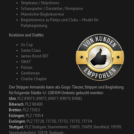
Striptease / Stripshows
Schauspieler / Darsteller / Komparse
Männlicher Begleitservice
Begleitservice zu Partys und Clubs – Model für
Partybegleitung
Kostüme und Outfits:
Us Cop
Santa Claus
James Bond 007
SWAT
Polizei
Gentleman
Charlie Chaplin
Der Stripper Armando kann als Gogo Tänzer, Stripper und Begleitung
für folgende Städte +/- 100 KM Umkreis gebucht werden:
Ulm
, PLZ 89073, 89075, 89077, 89079, 89081
Biberach
, PLZ 88400
Bretten
, PLZ 75015
Eislingen
, PLZ 73054
Esslingen
, PLZ 73728, 73730, 73732, 73733, 73734
Stuttgart
, PLZ Stuttgart, Stammheim, 70435, 70439, Steckfeld, 70599,
Steinhaldenfeld, 70378, Stuttgart-