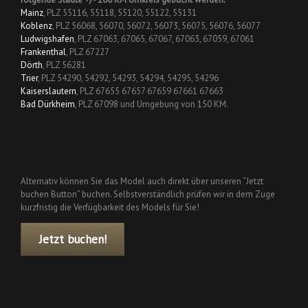
Mainz
, PLZ 55116, 55118, 55120, 55122, 55131
Koblenz
, PLZ 56068, 56070, 56072, 56073, 56075, 56076, 56077
Ludwigshafen
, PLZ 67063, 67065, 67067, 67063, 67059, 67061
Frankenthal
, PLZ 67227
Dörth
, PLZ 56281
Trier
, PLZ 54290, 54292, 54293, 54294, 54295, 54296
Kaiserslautern
, PLZ 67655 67657 67659 67661 67663
Bad Dürkheim
, PLZ 67098 und Umgebung von 150 KM.
Alternativ können Sie das Model auch direkt über unseren “Jetzt
buchen Button” buchen. Selbstverständlich prüfen wir in dem Zuge
kurzfristig die Verfügbarkeit des Models für Sie!
Jetzt buchen!