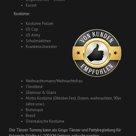
Escort
Kostüme:
Kostüme Polizei
US Cop
US Army
Schulmädchen
Krankenschwester
Weihnachtsmann/Weihnachtsfrau
Christkind
Glamour & Glanz
Motto Kostüme (Oktober Fest, Ostern, weihnachten, 90er
Jahre usw.)
Burlesque
Brasil
Orientalische Kostüme
Der Tänzer Tommy kann als Gogo Tänzer und Partybegleitung für
folgende Städte +/- 100 KM Umkreis gebucht werden: