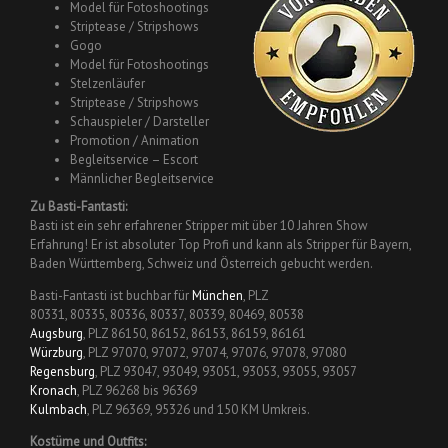
Model für Fotoshootings
Striptease / Stripshows
Gogo
Model für Fotoshootings
Stelzenläufer
Striptease / Stripshows
Schauspieler / Darsteller
Promotion / Animation
Begleitservice – Escort
Männlicher Begleitservice
Zu Basti-Fantasti:
Basti ist ein sehr erfahrener Stripper mit über 10 Jahren Show
Erfahrung! Er ist absoluter Top Profi und kann als Stripper für Bayern,
Baden Württemberg, Schweiz und Österreich gebucht werden.
Basti-Fantasti ist buchbar für
München
, PLZ
80331, 80335, 80336, 80337, 80339, 80469, 80538
Augsburg
, PLZ 86150, 86152, 86153, 86159, 86161
Würzburg
, PLZ 97070, 97072, 97074, 97076, 97078, 97080
Regensburg
, PLZ 93047, 93049, 93051, 93053, 93055, 93057
Kronach
, PLZ 96268 bis 96369
Kulmbach
, PLZ 96369, 95326 und 150 KM Umkreis.
Kostüme und Outfits: