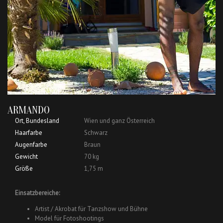
ARMANDO
Ort, Bundesland
Wien und ganz Österreich
Haarfarbe
Schwarz
Augenfarbe
Braun
Gewicht
70 kg
Größe
1,75 m
Einsatzbereiche:
Artist / Akrobat für Tanzshow und Bühne
Model für Fotoshootings