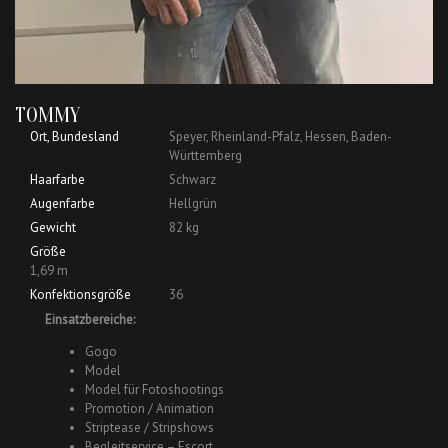
TOMMY
Ort, Bundesland
Speyer, Rheinland-Pfalz, Hessen, Baden-
Württemberg
Haarfarbe
Schwarz
Augenfarbe
Hellgrün
Gewicht
82 kg
Größe
1,69 m
Konfektionsgröße
36
Einsatzbereiche:
Gogo
Model
Model für Fotoshootings
Promotion / Animation
Striptease / Stripshows
Begleitservice – Escort