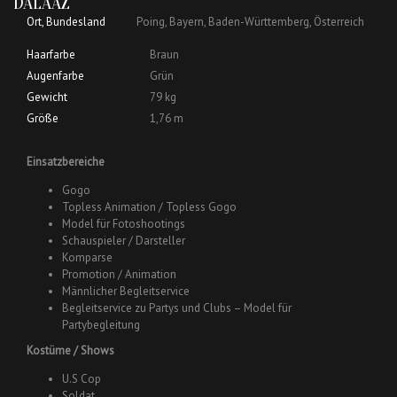
DALAAZ
Ort, Bundesland
Poing, Bayern, Baden-Württemberg, Österreich
Haarfarbe
Braun
Augenfarbe
Grün
Gewicht
79 kg
Größe
1,76 m
Einsatzbereiche
Gogo
Topless Animation / Topless Gogo
Model für Fotoshootings
Schauspieler / Darsteller
Komparse
Promotion / Animation
Männlicher Begleitservice
Begleitservice zu Partys und Clubs – Model für
Partybegleitung
Kostüme / Shows
U.S Cop
Soldat