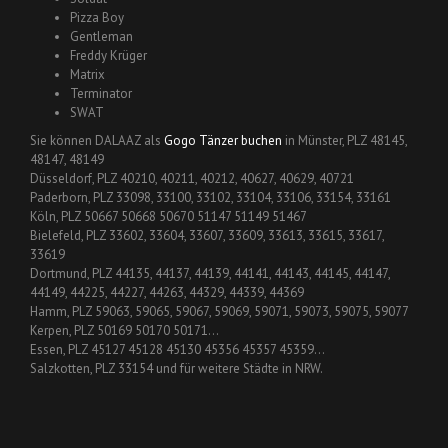
Pizza Boy
Gentleman
Freddy Krüger
Matrix
Terminator
SWAT
Sie können DALAAZ als
Gogo Tänzer buchen
in Münster, PLZ 48145,
48147, 48149
Düsseldorf, PLZ 40210, 40211, 40212, 40627, 40629, 40721
Paderborn, PLZ 33098, 33100, 33102, 33104, 33106, 33154, 33161
Köln, PLZ 50667 50668 50670 51147 51149 51467
Bielefeld, PLZ 33602, 33604, 33607, 33609, 33613, 33615, 33617,
33619
Dortmund, PLZ 44135, 44137, 44139, 44141, 44143, 44145, 44147,
44149, 44225, 44227, 44263, 44329, 44339, 44369
Hamm, PLZ 59063, 59065, 59067, 59069, 59071, 59073, 59075, 59077
Kerpen, PLZ 50169 50170 50171…
Essen, PLZ 45127 45128 45130 45356 45357 45359…
Salzkotten, PLZ 33154 und für weitere Städte in NRW.